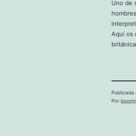
Uno de s
hombres 
interpre
Aquí os 
británic
Publicada 
Por
boomm