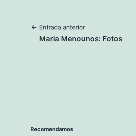
Navegación
Entrada anterior
Maria Menounos: Fotos
de
entradas
Recomendamos