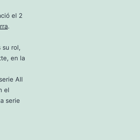
ció el 2
rra
.
su rol,
te, en la
erie All
n el
a serie