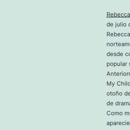
Rebecca
de julio
Rebecca 
norteame
desde co
popular 
Anterior
My Child
otoño de
de drama
Como mo
apareci