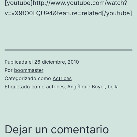
[youtube]http://www.youtube.com/watch?
v=vX9fO0LQU94&feature=related[/youtube]
Publicada el
26 diciembre, 2010
Por
boommaster
Categorizado como
Actrices
Etiquetado como
actrices
,
Angélique Boyer
,
bella
Dejar un comentario