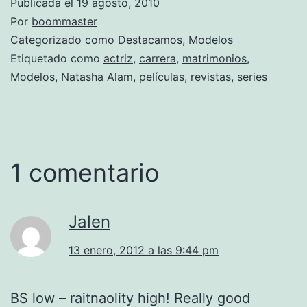
Publicada el
19 agosto, 2010
Por
boommaster
Categorizado como
Destacamos
,
Modelos
Etiquetado como
actriz
,
carrera
,
matrimonios
,
Modelos
,
Natasha Alam
,
películas
,
revistas
,
series
1 comentario
Jalen
13 enero, 2012 a las 9:44 pm
BS low – raitnaolity high! Really good