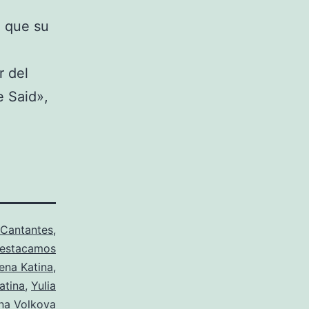
n que su
r del
 Said»,
Cantantes
,
estacamos
ena Katina
,
atina
,
Yulia
na Volkova