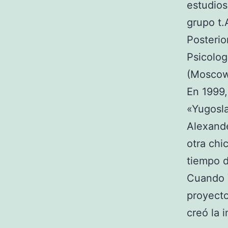
estudios
grupo t.
Posteri
Psicolog
(Moscow’
En 1999,
«Yugosla
Alexande
otra chi
tiempo 
Cuando Y
proyecto
creó la 