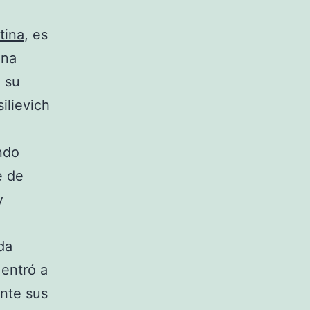
tina
, es
una
, su
ilievich
ndo
e de
y
da
 entró a
nte sus