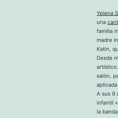
Yelena 
una
can
familia 
madre In
Katin, q
Desde m
artístic
salón, p
aplicada
A sus 9 
infantil
la band