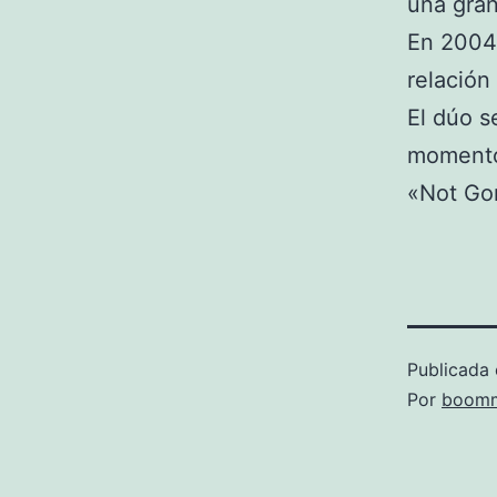
una gran
En 2004 
relación
El dúo s
momento
«Not Gon
Publicada 
Por
boomm