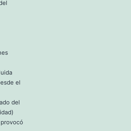
del
nes
luida
desde el
ado del
idad)
l provocó