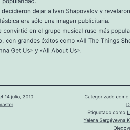
 popularidad.
decidieron dejar a Ivan Shapovalov y revelaro
 lésbica era sólo una imagen publicitaria.
e convirtió en el grupo musical ruso más popula
, con grandes éxitos como «All The Things She
na Get Us» y «All About Us».
el
14 julio, 2010
Categorizado como
aster
D
Etiquetado como
L
Yelena Sergéyevna K
Olegov