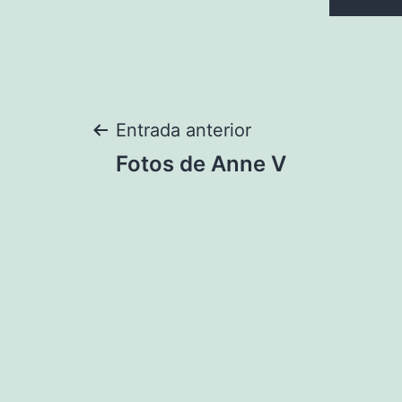
Navegación
Entrada anterior
Fotos de Anne V
de
entradas