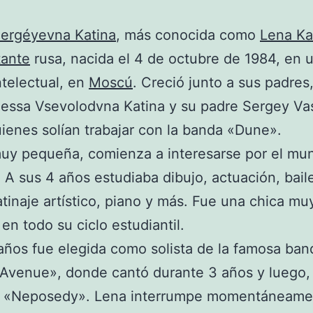
Sergéyevna Katina
, más conocida como
Lena Ka
tante
rusa, nacida el 4 de octubre de 1984, en 
intelectual, en
Moscú
. Creció junto a sus padres
essa Vsevolodvna Katina y su padre Sergey Vas
uienes solían trabajar con la banda «Dune».
uy pequeña, comienza a interesarse por el mu
o. A sus 4 años estudiaba dibujo, actuación, bail
atinaje artístico, piano y más. Fue una chica mu
 en todo su ciclo estudiantil.
años fue elegida como solista de la famosa ban
 «Avenue», donde cantó durante 3 años y luego,
a «Neposedy». Lena interrumpe momentáneame