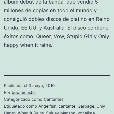
álbum debut de la banda, que vendió 5
millones de copias en todo el mundo y
consiguió dobles discos de platino en Reino
Unido, EE.UU. y Australia. El disco contiene
éxitos como: Queer, Vow, Stupid Girl y Only
happy when it rains.
Publicada el
3 mayo, 2010
Por
boommaster
Categorizado como
Cantantes
Etiquetado como
Angelfish
,
cantante
,
Garbage
,
Only
Happy When It Rains
,
Shirley Manson
,
vocalista