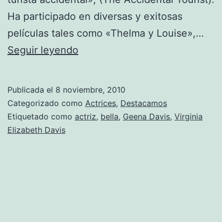
Ha participado en diversas y exitosas
películas tales como «Thelma y Louise»,…
Geena
Seguir leyendo
Davis:
Fotos
Publicada el
8 noviembre, 2010
Categorizado como
Actrices
,
Destacamos
Etiquetado como
actriz
,
bella
,
Geena Davis
,
Virginia
Elizabeth Davis