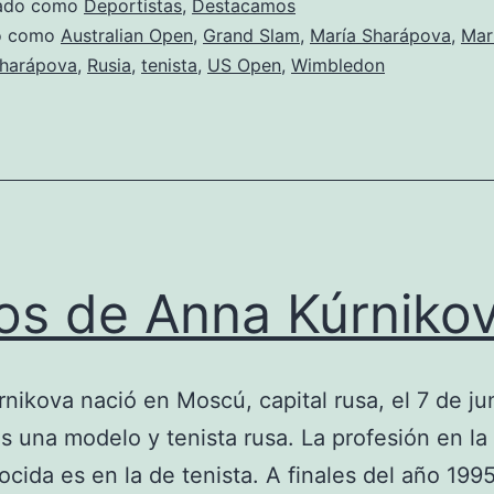
zado como
Deportistas
,
Destacamos
do como
Australian Open
,
Grand Slam
,
María Sharápova
,
Mar
Sharápova
,
Rusia
,
tenista
,
US Open
,
Wimbledon
os de Anna Kúrniko
nikova nació en Moscú, capital rusa, el 7 de ju
es una modelo y tenista rusa. La profesión en la
cida es en la de tenista. A finales del año 199