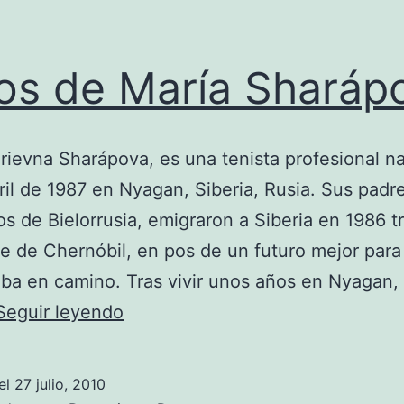
os de María Sharáp
rievna Sharápova, es una tenista profesional na
ril de 1987 en Nyagan, Siberia, Rusia. Sus padr
ios de Bielorrusia, emigraron a Siberia en 1986 tr
e de Chernóbil, en pos de un futuro mejor para 
ba en camino. Tras vivir unos años en Nyagan,
Fotos
Seguir leyendo
de
María
el
27 julio, 2010
Sharápova