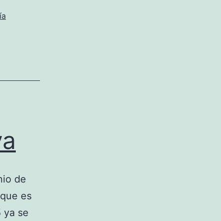
ía
va
nio de
 que es
5 ya se