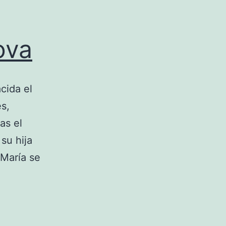
ova
cida el
es,
as el
su hija
 María se