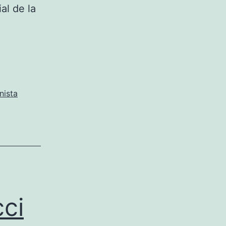
al de la
nista
cci