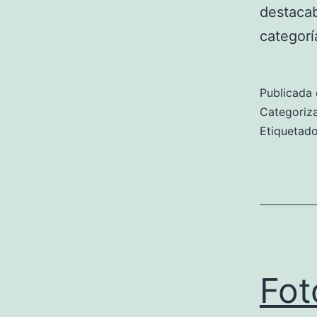
destacab
categorí
Publicada 
Categori
Etiqueta
Fot