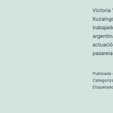
Victoria
Ituzaing
trabajad
argentin
actuación
pasarela
Publicada 
Categori
Etiqueta