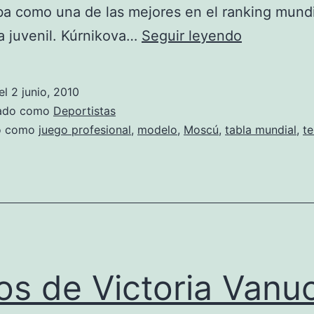
a como una de las mejores en el ranking mundi
Fotos
a juvenil. Kúrnikova…
Seguir leyendo
de
Anna
el
2 junio, 2010
Kúrnikova
zado como
Deportistas
do como
juego profesional
,
modelo
,
Moscú
,
tabla mundial
,
te
os de Victoria Vanu