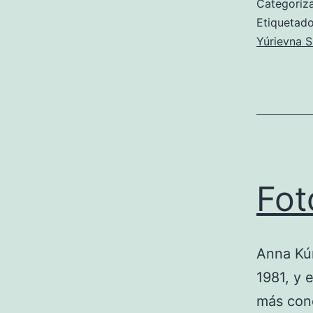
Categori
Etiqueta
Yúrievna 
Fot
Anna Kúr
1981, y 
más cono