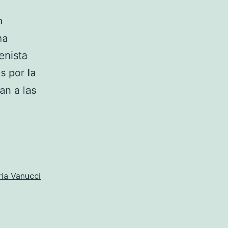
n
ha
enista
s por la
an a las
ria Vanucci