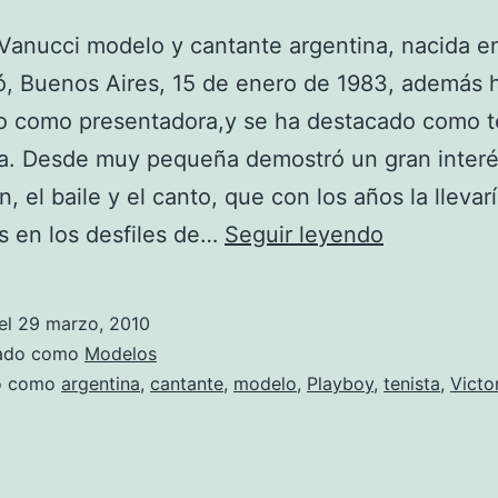
 Vanucci modelo y cantante argentina, nacida e
ó, Buenos Aires, 15 de enero de 1983, además 
o como presentadora,y se ha destacado como t
a. Desde muy pequeña demostró un gran interé
, el baile y el canto, que con los años la llevarí
Fotos
s en los desfiles de…
Seguir leyendo
de
Victoria
el
29 marzo, 2010
Vanucci
zado como
Modelos
do como
argentina
,
cantante
,
modelo
,
Playboy
,
tenista
,
Victo