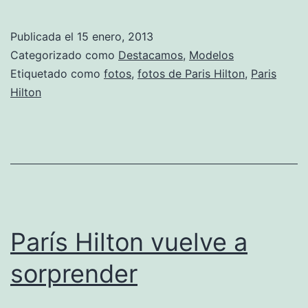
Hilton,
sensuales
Publicada el
15 enero, 2013
looks
Categorizado como
Destacamos
,
Modelos
en
Etiquetado como
fotos
,
fotos de Paris Hilton
,
Paris
Hilton
Instagram
París Hilton vuelve a
sorprender