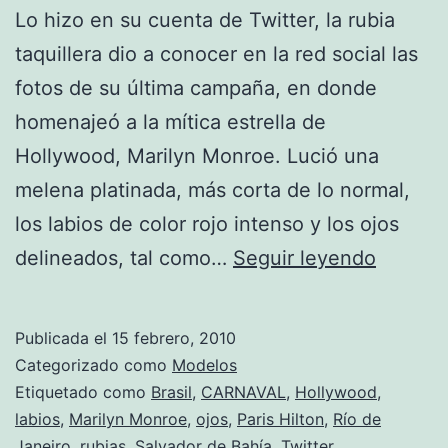
Lo hizo en su cuenta de Twitter, la rubia
taquillera dio a conocer en la red social las
fotos de su última campaña, en donde
homenajeó a la mítica estrella de
Hollywood, Marilyn Monroe. Lució una
melena platinada, más corta de lo normal,
los labios de color rojo intenso y los ojos
París
delineados, tal como…
Seguir leyendo
Hilton
vuelve
Publicada el
15 febrero, 2010
a
Categorizado como
Modelos
sorpren
Etiquetado como
Brasil
,
CARNAVAL
,
Hollywood
,
labios
,
Marilyn Monroe
,
ojos
,
Paris Hilton
,
Río de
Janeiro
,
rubias
,
Salvador de Bahía
,
Twitter