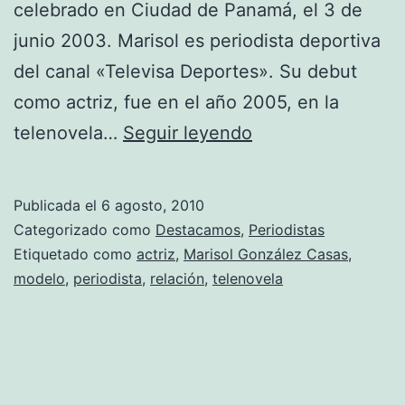
celebrado en Ciudad de Panamá, el 3 de
junio 2003. Marisol es periodista deportiva
del canal «Televisa Deportes». Su debut
como actriz, fue en el año 2005, en la
Fotos
telenovela…
Seguir leyendo
de
Marisol
Publicada el
6 agosto, 2010
González
Categorizado como
Destacamos
,
Periodistas
Casas
Etiquetado como
actriz
,
Marisol González Casas
,
modelo
,
periodista
,
relación
,
telenovela