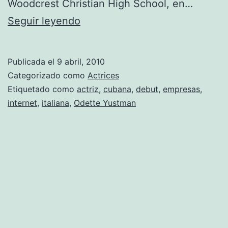
Woodcrest Christian High School, en…
Fotos
Seguir leyendo
de
Odette
Publicada el
9 abril, 2010
Yustman
Categorizado como
Actrices
Etiquetado como
actriz
,
cubana
,
debut
,
empresas
,
internet
,
italiana
,
Odette Yustman