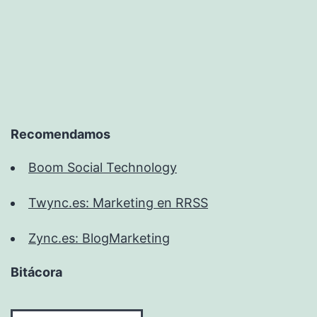
Salvatore
Ferragamo.
Recomendamos
Boom Social Technology
Twync.es: Marketing en RRSS
Zync.es: BlogMarketing
Bitácora
Bitácora