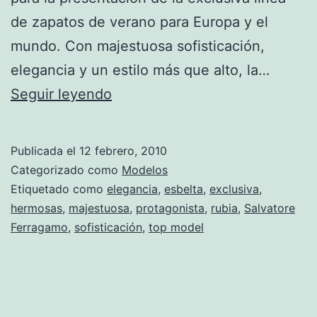
de zapatos de verano para Europa y el
mundo. Con majestuosa sofisticación,
elegancia y un estilo más que alto, la…
Claudia
Seguir leyendo
Schiffer
en
Publicada el
12 febrero, 2010
Primavera-
Categorizado como
Modelos
Verano
Etiquetado como
elegancia
,
esbelta
,
exclusiva
,
hermosas
,
majestuosa
,
protagonista
,
rubia
,
Salvatore
2010
Ferragamo
,
sofisticación
,
top model
con
la
firma
italiana