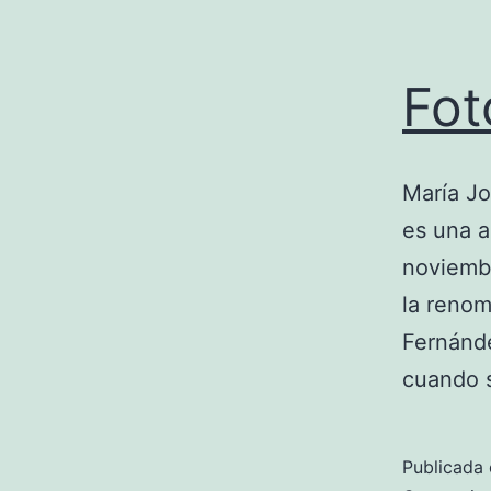
Fot
María J
es una a
noviembr
la renom
Fernánde
cuando 
Publicada 