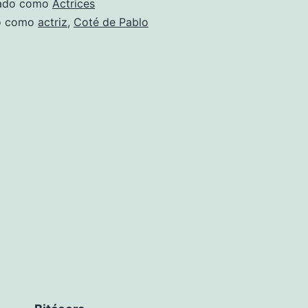
zado como
Actrices
Pablo
do como
actriz
,
Coté de Pablo