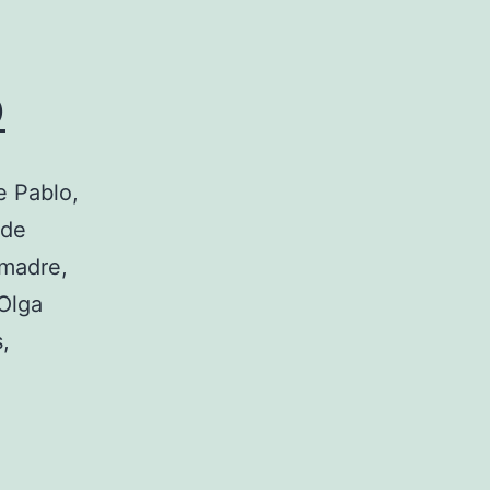
o
e Pablo,
 de
 madre,
Olga
,