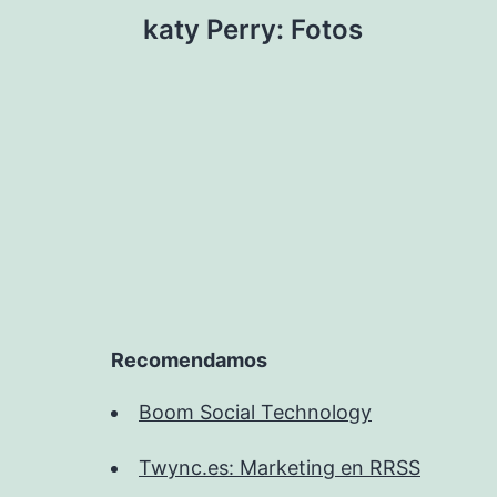
Navegación
katy Perry: Fotos
de
entradas
Recomendamos
Boom Social Technology
Twync.es: Marketing en RRSS