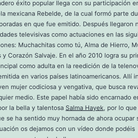
dero éxito popular llega con su participación en
la mexicana Rebelde, de la cual formó parte du
poradas en que fue emitido. Después llegaron 
dades televisivas como actuaciones en las sigu
ones: Muchachitas como tú, Alma de Hierro, M
 y Corazón Salvaje. En el año 2010 logra su pr
incipal como adulta en la reedición de la teleno
emitida en varios países latinoamericanos. Allí i
ven mujer codiciosa y vengativa, que busca re
quier medio. Este papel había sido encarnado e
or la bella y talentosa
Salma Hayek
, por lo que
e se ha sentido muy hornada de ahora ocupar s
nuación os dejamos con un vídeo donde podéis