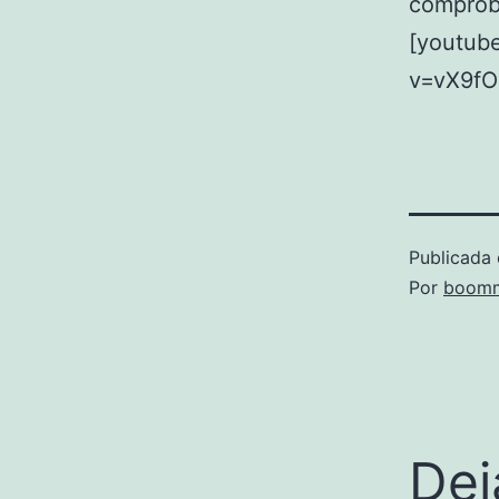
comproba
[youtub
v=vX9fO
Publicada 
Por
boomm
Dej