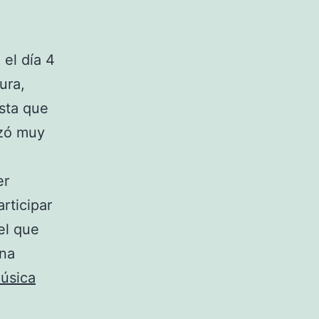
 el día 4
ura,
asta que
zó muy
er
rticipar
el que
una
úsica