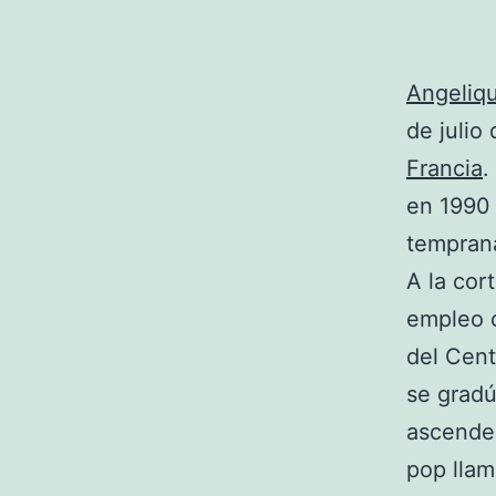
Angeliq
de julio
Francia
.
en 1990 
temprana
A la cor
empleo
del Cent
se gradú
ascenden
pop llam