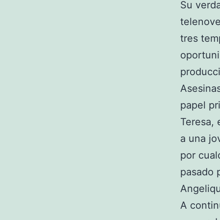
Su verda
telenove
tres tem
oportuni
producci
Asesinas
papel pr
Teresa, 
a una jo
por cual
pasado p
Angeliqu
A conti