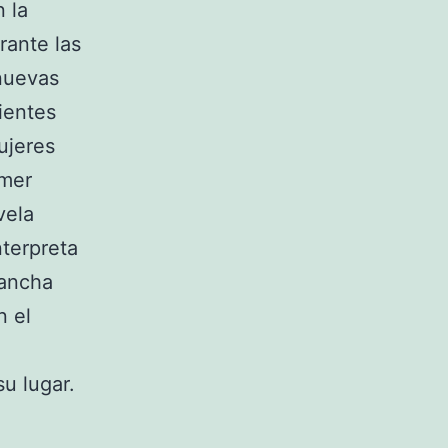
 la
rante las
nuevas
ientes
ujeres
imer
vela
nterpreta
vancha
n el
u lugar.