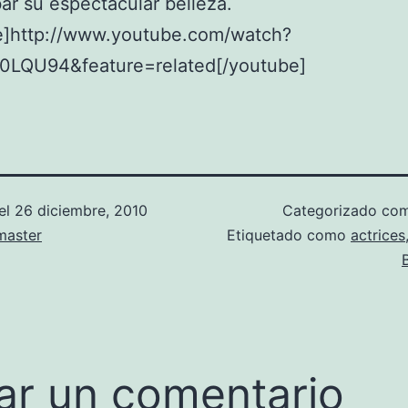
r su espectacular belleza.
e]http://www.youtube.com/watch?
0LQU94&feature=related[/youtube]
el
26 diciembre, 2010
Categorizado c
aster
Etiquetado como
actrices
ar un comentario