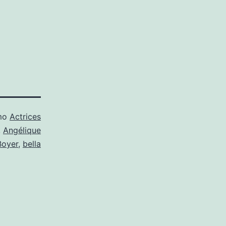
omo
Actrices
,
Angélique
Boyer
,
bella