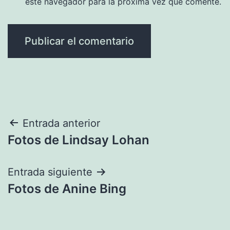
este navegador para la próxima vez que comente.
Navegación
Entrada anterior
Fotos de Lindsay Lohan
de
entradas
Entrada siguiente
Fotos de Anine Bing