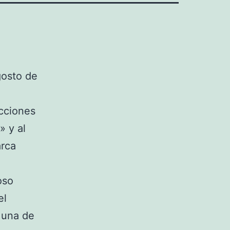
gosto de
ucciones
» y al
arca
oso
el
a una de