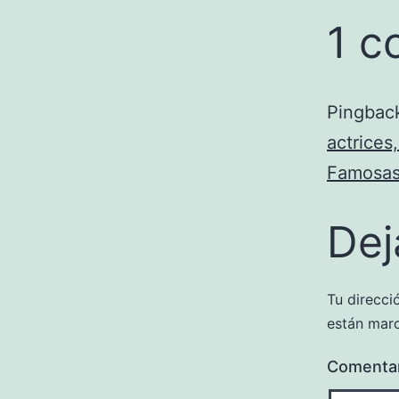
1 c
Pingbac
actrices
Famosas
Dej
Tu direcci
están mar
Comenta