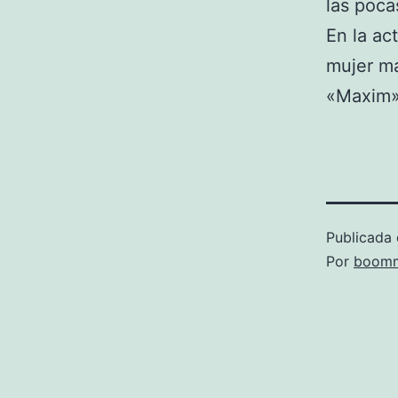
las poca
En la ac
mujer má
«Maxim» 
Publicada 
Por
boomm