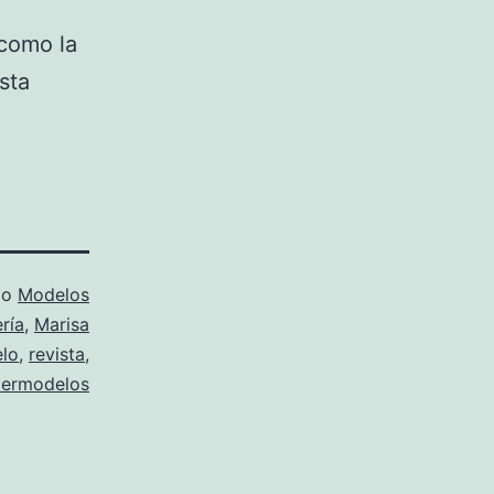
 como la
sta
mo
Modelos
ría
,
Marisa
lo
,
revista
,
permodelos