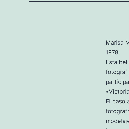
Marisa M
1978.
Esta bel
fotografi
partici
«Victori
El paso 
fotógraf
modelaje