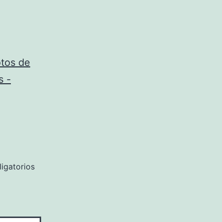
otos de
s -
igatorios