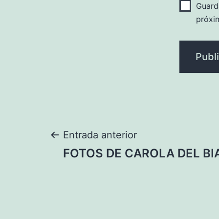
Guard
próxi
Navegación
Entrada anterior
FOTOS DE CAROLA DEL B
de
entradas