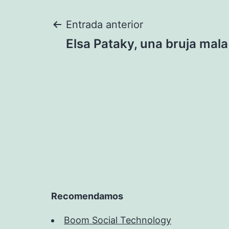
Navegación
Entrada anterior
Elsa Pataky, una bruja mal
de
entradas
Recomendamos
Boom Social Technology