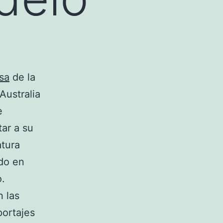
sa
de la
Australia
e
ar a su
atura
do en
o.
 las
ortajes