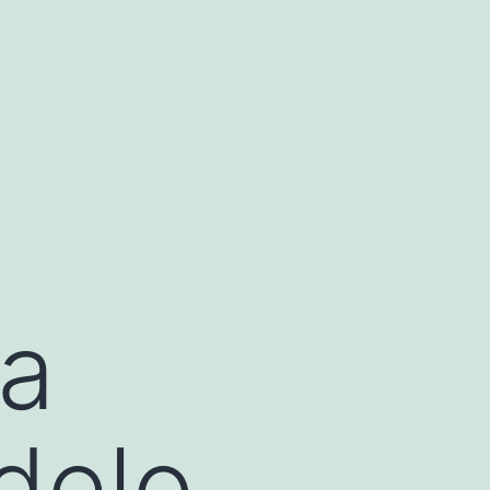
na
delo