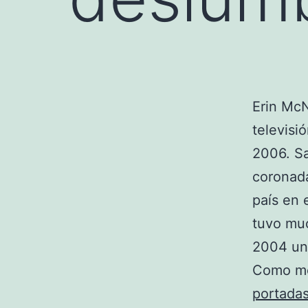
Erin Mc
televisi
2006. Sa
coronada
país en 
tuvo mu
2004 un 
Como mo
portada