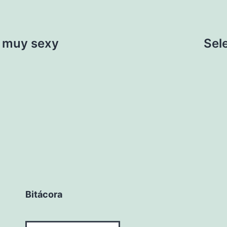
a muy sexy
Sel
Bitácora
Bitácora