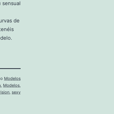
u sensual
urvas de
tenéis
delo.
mo
Modelos
a
,
Modelos
,
ision
,
sexy